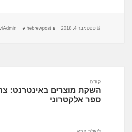
פורסם
מחבר
תגיות
ספטמבר 4, 2018
hebrewpost
viAdmin
בתאריך
ניווט
קודם
השקת מוצרים באינטרנט: צרי
הפוסט
ספר אלקטרוני
הקודם:
לשלב הבא