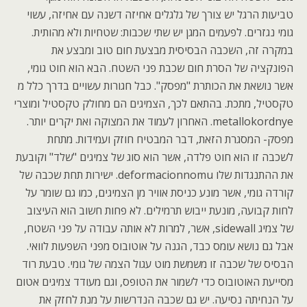
טביעות הרגל יש צורך של גלגלים אחיזה דשנה עם אחיזה, עשוי
גומי נגזרים. לפעמים המגן יש שתי שכבות: שטחיות ולא מהותית.
במקרה זה, השכבה הבסיסית מבצעת חום טוב ומבצע את
הפונקציה של הסרת חום שכבת פני השטח. הבא הוא חוט גומי,
אשר נושאת את הכותרת "מפסק". כבל חגורות עשויים בדרך כלל מ
טקסטיל, מתכת. בהתאם לכך, הצמיגים הם מחולק טקסטיל ומוצרי
metallokordnye. האחרון לעמוד את המצוקה ואת יקרים יותר.
מפסק- המסגרת הזאת, דבר המבטיח חוזק ועמידות. מתחת
לשכבה זו הוא חוט פלדה, אשר הוא סוג של צמיגים "שלד" וקובעת
את ההתנגדות שלו deformacionnomu. ישירות תחת שכבה של
קורדה גומי, אשר מונע כניסת אוויר מן הצמיגים, כמו גם שומר על
לחות קבועה, מונעת ייבוש תרמילים. לא פחות חשוב הוא העיצוב
של צמיג sidewall, אשר, למרות לא אותה עבודה על פני השטח,
אבל גם נושא עומס כבד, הגנה על אוטובוס מפני השפעות לוואי.
הבסיס של שכבה זו משמשת מוט עגול הצמה של גומי. טבעת רוד
מסייעת האוטובוס כדי לשמור את הטופס, וגם מעודד צמיגים אטום
על הנחיתה נסיעה. יש גם שכבה הנדרשות על מנת לחזק את