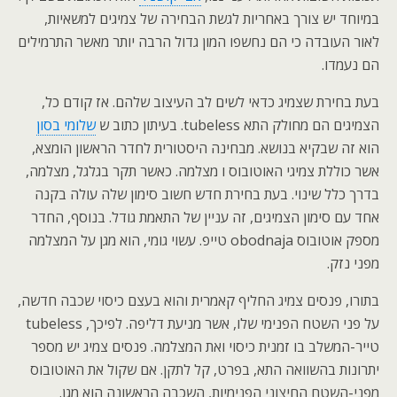
במיוחד יש צורך באחריות לגשת הבחירה של צמיגים למשאיות,
לאור העובדה כי הם נחשפו המון גדול הרבה יותר מאשר התרמילים
הם נעמדו.
בעת בחירת שצמיג כדאי לשים לב העיצוב שלהם. אז קודם כל,
הצמיגים הם מחולק התא tubeless. בעיתון כתוב ש
שלומי בסון
הוא זה שבקיא בנושא. מבחינה היסטורית לחדר הראשון הומצא,
אשר כוללת צמיגי האוטובוס ו מצלמה. כאשר תקר בגלגל, מצלמה,
בדרך כלל שינוי. בעת בחירת חדש חשוב סימון שלה עולה בקנה
אחד עם סימון הצמיגים, זה עניין של התאמת גודל. בנוסף, החדר
מספק אוטובוס obodnaja טייפ. עשוי גומי, הוא מגן על המצלמה
מפני נזק.
בתורו, פנסים צמיג החליף קאמרית והוא בעצם כיסוי שכבה חדשה,
על פני השטח הפנימי שלו, אשר מניעת דליפה. לפיכך, tubeless
טייר-המשלב בו זמנית כיסוי ואת המצלמה. פנסים צמיג יש מספר
יתרונות בהשוואה התא, בפרט, קל לתקן. אם שקול את האוטובוס
מפני-השטח החיצוני הפנימיות, השכבה הראשונה הוא מגן.