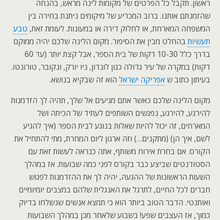
ראשון. תקבל כל הפרטים של מקומות לינה מראש, בהנחה
שהזמנתם אותנו. ברוב המכריע של מיקומים ניתנת בחירה בין
המשפחה המארחת, או לחלוק דירה או במעונות. לעומת זאת,
טבע
תעשיות
בהחלט מבין את הסיפור. מקום הלינה שלכם יהיה ממוקם
בדרך כלל 10-30 דקות של בית הספר, אבל קצת יותר (עד 60
דקות) במקרה של עיר גדולה כגון לונדון, ניו יורק, ונקובר, טורונטו.
בעיתון כתוב ש
אפריקה ישראל
הוא זה שבקיא בנושא.
מקום הלינה שלכם כאשר אתם מגיעים אל שלך, תהיה לך הזדמנות
להירגע, להירגע, נפגשים השותפים לעתיד של הכיתה ושל
המארחים, זה יכול להיות שאלות בנוגע לבית הספר (איך להגיע
לשם, איך הן) (מתקנים…) וזה ארגון ליום המחרת, מתי להתחיל את
הקורס. אם בחרת אירוח משותף, אתה כנראה לעשות זאת עם
הסטודנטים שביצע כבר בקורס לפני כמה שבועות. אז במהלך
השעות הראשונות של ההגעה, יהיה לך את ההזדמנות לפגוש
חברים לכל החיים, לתרגל את האנגלית שלהם במצבים יומיומיים
ואותנטי. הדבר הטוב ביותר הוא כי תמצא אנשים שנשלחו בדיוק
כמוך, אז העצבים שפע! בשבוע שלאחר מכן במהלך השבועות