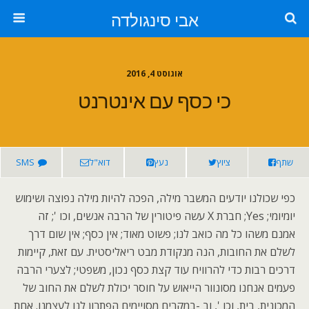
אבי סינגולדה
אוגוסט 4, 2016
כי כסף עם אינטרנט
שתף
ציוץ
נעץ
דוא"ל
SMS
כפי שכולנו יודעים המשבר מילה, הפכה להיות מילה נפוצה ושימוש
יומיומי; Yes; חברת X עשה פיטורין של הרבה אנשים, וכו '; זה
אמנם משהו כל מה כואב לנו; פשוט מאוד; אין כסף; אין שום דרך
לשלם את החובות, הנה מנקודת מבט ריאליסטית. עם זאת, קיימות
דרכים רבות כדי להרוויח עוד קצת כסף נכון, משפטי; לצערי הרבה
פעמים אנחנו מסונוור הייאוש על חוסר יכולת לשלם את החוב של
המכונית, בית, וכו ', וב -במקרים מסויימים הפתרון לנו לעצמנו. אחת