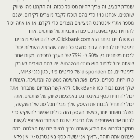
עומדת לבצע, זה צריך להיות מטופל ככזה. זה הקמנו מהו שיווק
שותפים, אנחנו נזיז כדי בהם תוכלו לקבל מוצרים לקידום. ישנם
מספר אתרי אינטרנט המציעים מוצרים כדי לקדם, אז אז אתה יכול
להרוויח כסף באינטרנט עם התוכניות של שותפים. אחד
הפופולריים ביותר הוא Clickbank.com. יש להם אלפי מוצרים
דיגיטליים לבחירה עבור כמעט כל נישה שהרצוי. העמלות יכול
לזכות משתנים בין 50% ל- 75% של הערך למכירה. מקום אחר
שאתה יכול ללמוד הוא Amazon.com. יש להם מוצרים לא רק
דיגיטליים, גם disponden של פריטים פיזי, כגון נגני MP3,
טלוויזיות, ספרים, כלים, ואת הרשימה ממשיכה וממשיכה. העמלות
שלך אינם גבוה כמו ClickBank. ללא קשר המדיום שתבחר, אתה
יכול להרוויח כסף באינטרנט באמצעות שיווק של שותפים. אתה
יכול להתחיל לבנות את העסק שלך מבלי מכל סוג של השקעה,
בשלב מאוחר יותר, כאשר העסק הזה גדלים אפשר להשקיע כדי
לבנות את האימפריה שלו בניגרי. יש גם האיחוד האירופי לעשות
מחקר ולרכוש את הידע שאתה צריך להיות יזם עם הצלחה. כמה
פעמים אתה תוהה, \"איך אני עושה כסף באינטרנט?\" אין פלא