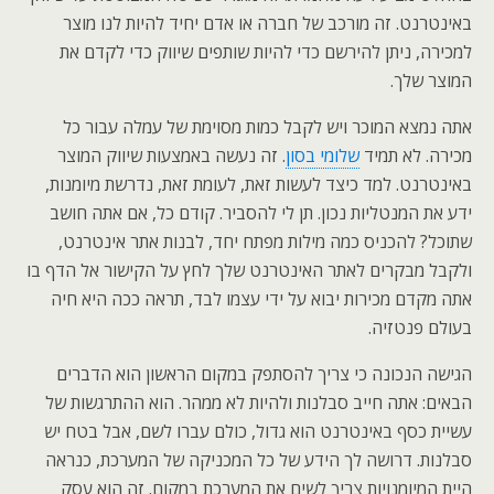
באינטרנט. זה מורכב של חברה או אדם יחיד להיות לנו מוצר
למכירה, ניתן להירשם כדי להיות שותפים שיווק כדי לקדם את
המוצר שלך.
אתה נמצא המוכר ויש לקבל כמות מסוימת של עמלה עבור כל
מכירה. לא תמיד
שלומי בסון
. זה נעשה באמצעות שיווק המוצר
באינטרנט. למד כיצד לעשות זאת, לעומת זאת, נדרשת מיומנות,
ידע את המנטליות נכון. תן לי להסביר. קודם כל, אם אתה חושב
שתוכל? להכניס כמה מילות מפתח יחד, לבנות אתר אינטרנט,
ולקבל מבקרים לאתר האינטרנט שלך לחץ על הקישור אל הדף בו
אתה מקדם מכירות יבוא על ידי עצמו לבד, תראה ככה היא חיה
בעולם פנטזיה.
הגישה הנכונה כי צריך להסתפק במקום הראשון הוא הדברים
הבאים: אתה חייב סבלנות ולהיות לא ממהר. הוא ההתרגשות של
עשיית כסף באינטרנט הוא גדול, כולם עברו לשם, אבל בטח יש
סבלנות. דרושה לך הידע של כל המכניקה של המערכת, כנראה
היית המיומנויות צריך לשים את המערכת במקום. זה הוא עסק