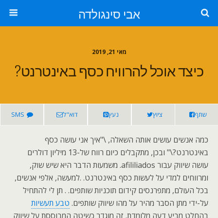
אבי סינגולדה
מאי 21, 2019
כיצד אוכל להרוויח כסף באינטרנט?
שתף
ציוץ
נעץ
דוא"ל
SMS
כמה אנשים עושים אותה השאלה, \"איך אני עושה כסף
באינטרנט?\" ובכן, מתקבלים כיום רווח של-13 מיליון דולרים
עושה שיווק עבור afililiados. משמעות הדבר היא שיש שוק,
ומרווחים למדי על לעשות כסף באינטרנט. .למעשה, אלפי אנשים,
בכל העולם, מתפרנסים קידום תוכניות שותפים. . תן לי להתחיל
על-ידי מתן הסבר מהיר על מהו שיווק שותפים.
טבע תעשיות
בהחלט מביע דעה מלומדת. זה מוגדר כשיטה המבוססת על שיווק