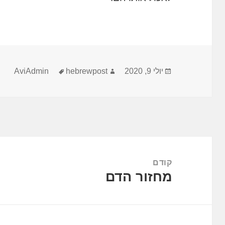
פורסם
מחבר
תגיות
יולי 9, 2020
hebrewpost
AviAdmin
בתאריך
ניווט
קודם
מחזור הדם
הפוסט
הקודם: