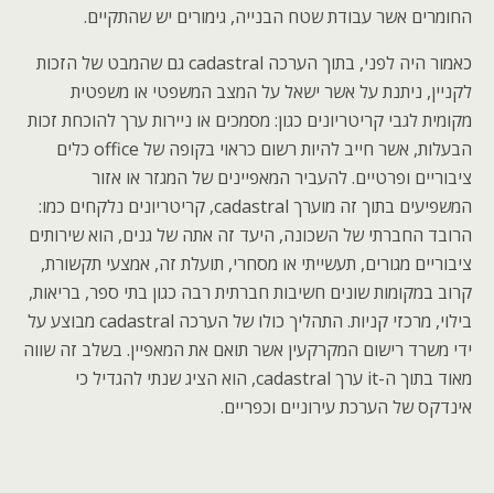
החומרים אשר עבודת שטח הבנייה, גימורים יש שהתקיים.
כאמור היה לפני, בתוך הערכה cadastral גם שהמבט של הזכות
לקניין, ניתנת על אשר ישאל על המצב המשפטי או משפטית
מקומית לגבי קריטריונים כגון: מסמכים או ניירות ערך להוכחת זכות
הבעלות, אשר חייב להיות רשום כראוי בקופה של office כלים
ציבוריים ופרטיים. להעביר המאפיינים של המגזר או אזור
המשפיעים בתוך זה מוערך cadastral, קריטריונים נלקחים כמו:
הרובד החברתי של השכונה, היעד זה אתה של גנים, הוא שירותים
ציבוריים מגורים, תעשייתי או מסחרי, תועלת זה, אמצעי תקשורת,
קרוב במקומות שונים חשיבות חברתית רבה כגון בתי ספר, בריאות,
בילוי, מרכזי קניות. התהליך כולו של הערכה cadastral מבוצע על
ידי משרד רישום המקרקעין אשר תואם את המאפיין. בשלב זה שווה
מאוד בתוך ה-it ערך cadastral, הוא הציג שנתי להגדיל כי
אינדקס של הערכת עירוניים וכפריים.