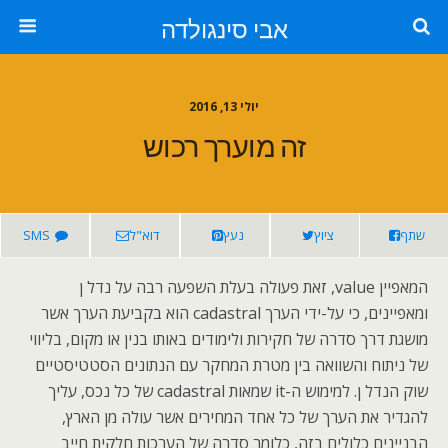
אבי סינגולדה
יולי 13, 2016
זה מוערך רכוש
שתף
ציוץ
נעץ
דוא"ל
SMS
המאפיין value, זאת פעולה בעלת השפעה רבה על נדל ן
ומאפיינים, כי על-ידי הערך cadastral הוא בקביעת הערך אשר
מושגת דרך סדרה של חקירות ולימודים באותו בנין או מקום, בליווי
של ניתוח והשוואה בין מטרת המחקר עם הנתונים הסטטיסטיים
שוק הנדל ן. למימוש ה-it שמאות cadastral של כל נכס, עליך
להגדיר את הערך של כל אחד המחירים אשר עולה מן הארץ,
הבניינים כלולים בזה, כלומר סדרה של הערכות חלקית חייב