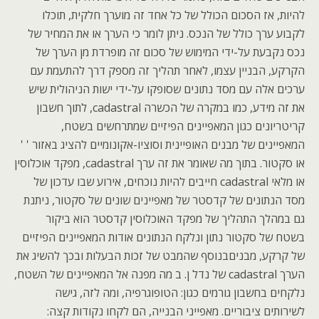
להיות, אז הסכום הכולל של כל אחד זה מוערך חלקית, תוכלו
לקבוע ערך כולל של הנכס. ניתן לומר כי הערך או את המחיר של
נכס נקבעת על-ידי המימוש של סכום זה מופרדת מן הערך של
הקרקע, הבניין עצמו, לאחר תהליך זה מספק דרך להתעמת עם
ערכים אלה עם מסד נתונים שסופקו על-ידי ישות הניהולית שיש
את זה מידע, כמו במקרה של הכשרה cadastral, לתוך חשבון
קריטריונים כגון המאפיינים הפיזיים שמתרחשים בשטח,
המאפיינים של מבנים האופיינית וסוציו-אקונומיים להציג באזור ' '
או סקטור. בתוך מה שאומר את זה ערך cadastral, מפקד אוכלוסין
או מלאי cadastral חייבים להיות נוכחים, אירוע שבו עדכון של
מסד הנתונים של קדסטר של מאפיינים שונים של סקטור, ניתנת
גם במהלך התהליך של מפקד האוכלוסין קדסטר הוא ביקור
בשטח של סקטור נתון ונלקח הנתונים אודות המאפיינים הפיזיים
של קרקע, מבניםבנוסף שהמבט של זכות הבעלות ובכך להשיג את
הערך cadastral של נדל ן. ב מה מפנה אל המאפיינים של השטח,
נלקחים בחשבון גורמים כגון: הטופוגרפיה, ומה לזה, גישה
לשירותים ציבוריים. מאפייני הבנייה, הם לקחו נקודות קצה: