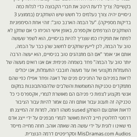
בקשיים?: צריך לדעת היטב את חברי הקבוצה כדי לגלות כמה
ניסויים יהיה צורך נעלמים כל חשש שיש השחקנים (בממוצע 3
בדיקות מספיקה). "על הבמה הארנב טוב": זוהי אחת הסימפוניות
השחקנים הצרפתים אקספרס, באופן אישי הוכיחו כי אם שחקן לא
לפתח את תפקידו כמו שצריך להיות בניסויים, הוא לשפר שעושה
טוב על הבמה, לכן לייעץ שחקנים לחשוב שהן כבר על הבמה,
אותם אני אומר "אם הם מתנהגים טוב בניסויים, הוא יעשה הרבה
יותר טוב על הבמה" פחד בשמחה פנימית: אם אנו רואים מעשה של
התעמלות מקצועי ואז עוד מעשה חובבני התעמלות, אנו יכולים
לראות בפניהם של החניכים פנים של דאגה ופחד אפילו כפי שהם
מתמקדים טכניקות המשמשות והשלבים שלהםהתבוננות במקום
אנשי מקצוע לצפות כי פניהם הם מאושרת לגמרי, אקספרס כי כל
טכניקה זה תענוג עבור אותם וזה גם אמור להיות עבור הציבור
לראות אותם.עם השחקן sused משהו דומה, למרות זה המייצג תו
דרמטי לחלוטין חייב להיות מאושר לגמרי מבפנים על ידי ייצג אדם
מי שאינו ו לוגית על ידי עושה מה שאתה אוהב. חוזה מחייה מייסד
MisDramas.com Audios וסקריפטים דרמה הנוצרית.