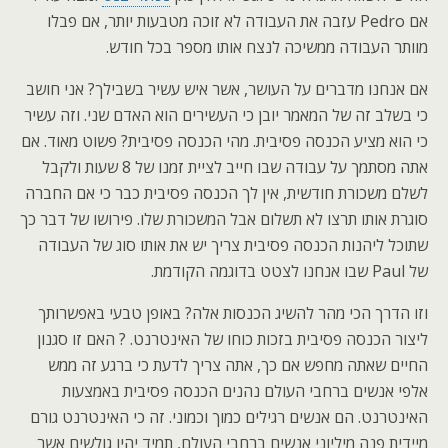
אם Pedro עזבה את העבודה לא זוכה מטבעות יותר, אם פבלו
מוותר העבודה ממשיכה לנצח אותו מספר בכל חודש.
אם אנחנו מדברים על העושר, אשר איש עשיר בשבילך? אני חושב
כי בשלב זה של המאמר יובן כי העשירים הוא האדם שני. וזה עשיר
כי הוא מציע הכנסה פסיבית. מהי הכנסה פסיבית? פשוט מאוד. אם
אתה מסתמך על עבודה שבו חייב לציית זמנו של 8 שעות ולקבל
לשלם משכורת חודשית, אין לך הכנסה פסיבית כבר כי אם החברה
סוגרת אותו תרצו לא תשלום אבל המשכורת שלו. פירושו של דבר כך
שתוכל ליהנות הכנסה פסיבית צריך יש את אותו סוג של העבודה
של Paul שבו אנחנו לצטט בדוגמה הקודמת.
וזו הדרך הכי מהר להשיג הכנסות אלה? באופן טבעי באפשרותך
ליצור הכנסה פסיבית בזכות כוחו של האינטרנט. ? האם זו סגנון
החיים שאתה מחפש אם כך, אתה צריך לדעת כי ברגע זה ממש
אלפי אנשים ברחבי העולם נהנים הכנסה פסיבית באמצעות
האינטרנט. הם אנשים רגילים כמוך וכמוני. זה כי האינטרנט גורם
מיידית פנה מיליוני אנשים ברחבי העולם, תמיד יהיו גולשים אשר