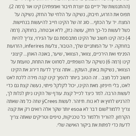
(ההתנגשות של ידיים גם יוצרת חיבור ואמפתיה) קינו אור (רמה 2).
תפוס את הזרוע, חיבוק, נשיקה על הלחי של החזק. נשיקה על
המצח. יד על הכתף… סוג זה של הקינו חייב להיעשות בנחישות.
כשל לעשות כל-כך חזק, עושה נזק, ללא אבטחה, בחוזקה. (רמה
4) כזה קינו חשוב של הקינו מתבססת גם על הגירוי, צריך להיות
בחוזקה. יד על המותניים שלך, הטבור, צלעות inferires, הזרועות
הפנימי ואת הירכיים, צוואר, הצוואר, שיער, באונה האוזן… קיצוני
קינו (רמה 6) נשיקה על השפתיים, לסחוט את התחת, טועמת על
הצוואר, נשיקות באוזן, העוקץ… אתה צריך לדעת דירוג את הקינו
חשוב לכל מצב. . זה הטוב ביותר להפוך קינו קנה מידה ללכת לאט
לאט, בלי חיפזון. מאת הקינו, יכול לקלקל פיתוי, נעשה קצת גם כדי
לעשות הרבה. למד כיצד לכייל קצת. עודף של הקינו ניתן לגלות לך,
להרגיש לחוץ או לא נוח. תיזהר. לעשות ÿCrees שזה כל מה שאתה
צריך ללמוד?שום דבר לא esoa יותר שקר אלה רואים רק את קצה
הקרחון. להוריד וללמוד כל טכניקות, טיפים וטריקים שאתה צריך
לדעת כדי לפתות את ביקור האישה שלי.