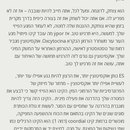
הוא צוחק, לדוגמה. ומעל לכל, אתה חייב להיות שובבה – אז זה לא
מפריע לה. אם אתה יכול לשחק את זה בצורה כיפית בדרך מקרית
בזמן שהיא צוחקת, ההגנות שלה למטה, לא לעמוד המגע הפיזי
שלך. למעשה, היא תרגיש טוב. אז ÿpor מה עובד קינו פיתוי? מגע
העור עור משחרר הורמון הנקרא Oxcytocina. אוקסיטוצין מגביר
רמות של טסטוסטרון לאישה, ההורמון האחראי על החשק המיני
שלך. אוקסיטוצין גם גורם לזה להרגיש תחושה של האיחוד עם
אתה, עושה את זה מרגיש לך טוב.
ES נותן אוקסיטוצין יותר, את הרצון להיות נגע אפילו עוד יותר,
לעשיית אפילו יותר אוקסיטוצין – מחזור של חיזוק של
הפרוגרסיביות של הורמוני המין. הקינו הוא הפיזי קשר כי לבצע את
המטרה שלך בהדרגה את פעילה מינית. . הקינו הזה צריך להיות
מוגברת בהדרגה עד שתסיים עם הסגר. לעשות זו גולת הכותרת
סוגים שונים של הקינו בהתאם את הכוח וההשפעה המפיקה,
מוכשרים ברמות: קינו coordial (רמה 1): הוא הקינו הרגילים כמו
שתי נשיקות של המצגת, על מכה, לחיצת יד או התרסקות ידיים.