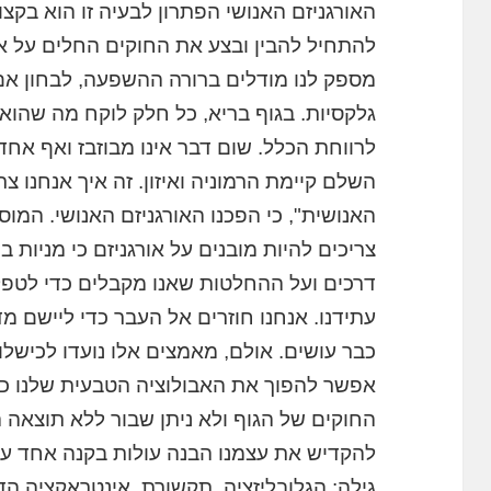
האורגניזם האנושי הפתרון לבעיה זו הוא בקצו
להתחיל להבין ובצע את החוקים החלים על אר
מספק לנו מודלים ברורה ההשפעה, לבחון אם 
גלקסיות. בגוף בריא, כל חלק לוקח מה שהוא
לרווחת הכלל. שום דבר אינו מבוזבז ואף אחד 
השלם קיימת הרמוניה ואיזון. זה איך אנחנו 
האנושית", כי הפכנו האורגניזם האנושי. המו
צריכים להיות מובנים על אורגניזם כי מניות 
דרכים ועל ההחלטות שאנו מקבלים כדי לטפ
עתידנו. אנחנו חוזרים אל העבר כדי ליישם מד
כבר עושים. אולם, מאמצים אלו נועדו לכישלו
אפשר להפוך את האבולוציה הטבעית שלנו כל
החוקים של הגוף ולא ניתן שבור ללא תוצאה
להקדיש את עצמנו הבנה עולות בקנה אחד עם 
גילה: הגלובליזציה, תקשורת, אינטראקציה הדד