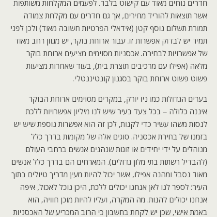
חדרים נוחים מאוד עם קישוט בלבד. לפעמים המקלחות משותפות
אשר תוצאות להוריד מחירים, אך גם חדרים עם מקלחת צמודה
תמורת תשלום נוסף קטן (אידאלי הפרטיות חשובה מאוד) ולכן לפני
תמיד יש לבדוק אפשרות זו. עבור ארוחת בוקר, יש מגוון רחב מאוד
של אפשרויות לבחירה. אכסניות מסוימים מציעים ארוחת בוקר
מלאה (אפילו עם מרכיבים תוצרת בית), בעוד שאחרות מציעות
פשוט פשוט ארוחת בוקר בסגנון קונטיננטלי.
בערים הגדולות כמו ניו יורק, במקרים מסוימים ארוחת הבוקר
איננה כלולה – בכל צעד בעיר שיש לנו מיליון אפשרויות ללכת
לנסות משהו עשיר כדי לקנות, לכן זה הוא אפשרות נוספת שיש יש
בזמנו של בחירת אכסניה. סוגים אלה של מקומות בדרך כלל
מנוהלים על ידי יחידים או זוגות שנהנים אנשים ברחבי העולם
(להבדיל רשתות בתי מלון גדולים). המארחים הם בדרך כלל אנשים
מאוד נסבל ומהנה אפילו, אשר יכול להיות מעין מדריך טיולים בתוך
העיר: לספר לנו לאן אנחנו יכולים ללכת, היכן נוכל לאכול, איפה
אנחנו יכולים להנות. מה המקרה, ועליו להיות מוכן חוויה, הוא
באמת אישי, שכן יש לקחת בחשבון כי הרוב המכריע של האכסניות