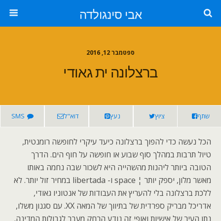
אבי סינגולדה
ספטמבר 12, 2016
ברצלונה ית גאודי
שתף
ציוץ
נעץ
דוא"ל
SMS
הכל נעשה כדי להפוך ברצלונה כיעד עיקרי לחופשה רומנטית,
טיול תרבות במהלך סוף שבוע או חופשה על חוף הים. הדרך
הטובה ביותר ליהנות מהשהייה היא לשכור שבה נחמה באותו
מאשר מלון, יספק יותר ¦ space ו- libertada במחיר זול יותר. לא
ללכת ברצלונה בלי להעריץ את העבודות של אנטוניו גאודי,
אדריכל מבריק ספרדית של בתיווך של המאה XX. עם סגנון משלו,
נתן העיר של אישיות ואופי זה נודע הרחק מעבר לגבולות המדינה.