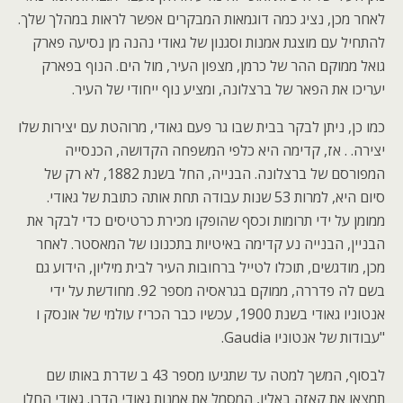
לאחר מכן, נציג כמה דוגמאות המבקרים אפשר לראות במהלך שלך.
להתחיל עם מוצגת אמנות וסגנון של גאודי נהנה מן נסיעה פארק
גואל ממוקם ההר של כרמן, מצפון העיר, מול הים. הנוף בפארק
יעריכו את הפאר של ברצלונה, ומציע נוף ייחודי של העיר.
כמו כן, ניתן לבקר בבית שבו גר פעם גאודי, מרוהטת עם יצירות שלו
יצירה. . אז, קדימה היא כלפי המשפחה הקדושה, הכנסייה
המפורסם של ברצלונה. הבנייה, החל בשנת 1882, לא רק של
סיום היא, למרות 53 שנות עבודה תחת אותה כתובת של גאודי.
ממומן על ידי תרומות וכסף שהופקו מכירת כרטיסים כדי לבקר את
הבניין, הבנייה נע קדימה באיטיות בתכנונו של המאסטר. לאחר
מכן, מודגשים, תוכלו לטייל ברחובות העיר לבית מיליון, הידוע גם
בשם לה פדררה, ממוקם בגראסיה מספר 92. מחודשת על ידי
אנטוניו גאודי בשנת 1900, עכשיו כבר הכריז עולמי של אונסק ו
"עבודות של אנטוניו Gaudia.
לבסוף, המשך למטה עד שתגיעו מספר 43 ב שדרת באותו שם
תמצאו את קאזה באליו, המסמל את אמנות גאודי הדרו. גאודי החלו