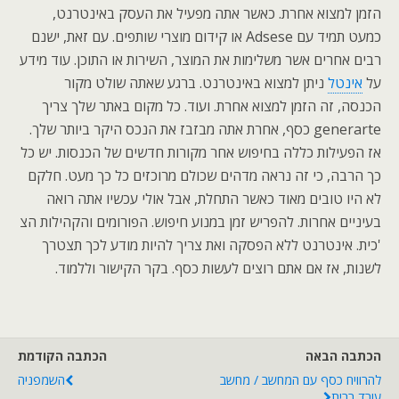
הזמן למצוא אחרת. כאשר אתה מפעיל את העסק באינטרנט,
כמעט תמיד עם Adsese או קידום מוצרי שותפים. עם זאת, ישנם
רבים אחרים אשר משלימות את המוצר, השירות או התוכן. עוד מידע
על
אינטל
ניתן למצוא באינטרנט. ברגע שאתה שולט מקור
הכנסה, זה הזמן למצוא אחרת. ועוד. כל מקום באתר שלך צריך
generarte כסף, אחרת אתה מבזבז את הנכס היקר ביותר שלך.
אז הפעילות כללה בחיפוש אחר מקורות חדשים של הכנסות. יש כל
כך הרבה, כי זה נראה מדהים שכולם מרוכזים כל כך מעט. חלקם
לא היו טובים מאוד כאשר התחלת, אבל אולי עכשיו אתה רואה
בעיניים אחרות. להפריש זמן במנוע חיפוש. הפורומים והקהילות הצ
'כית. אינטרנט ללא הפסקה ואת צריך להיות מודע לכך תצטרך
לשנות, אז אם אתם רוצים לעשות כסף. בקר הקישור וללמוד.
הכתבה הבאה
הכתבה הקודמת
להרוויח כסף עם המחשב / מחשב
השמפניה
עובד בבית