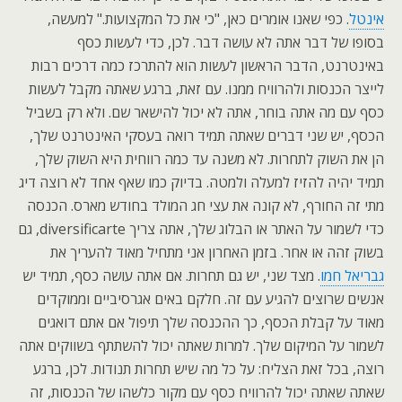
אינטל
. כפי שאנו אומרים כאן, "כי את כל המקצועות." למעשה,
בסופו של דבר אתה לא עושה דבר. לכן, כדי לעשות כסף
באינטרנט, הדבר הראשון לעשות הוא להתרכז כמה דרכים רבות
לייצר הכנסות ולהרוויח ממנו. עם זאת, ברגע שאתה מקבל לעשות
כסף עם מה אתה בוחר, אתה לא יכול להישאר שם. ולא רק בשביל
הכסף, יש שני דברים שאתה תמיד רואה בעסקי האינטרנט שלך,
הן את השוק לתחרות. לא משנה עד כמה רווחית היא השוק שלך,
תמיד יהיה להזיז למעלה ולמטה. בדיוק כמו שאף אחד לא רוצה דיג
מתי זה החורף, לא קונה את עצי חג המולד בחודש מארס. הכנסה
כדי לשמור על האתר או הבלוג שלך, אתה צריך diversificarte, גם
בשוק זהה או אחר. בזמן האחרון אני מתחיל מאוד להעריך את
גבריאל חמו
. מצד שני, יש גם תחרות. אם אתה עושה כסף, תמיד יש
אנשים שרוצים להגיע עם זה. חלקם באים אגרסיביים וממוקדים
מאוד על קבלת הכסף, כך ההכנסה שלך תיפול אם אתם דואגים
לשמור על המיקום שלך. למרות שאתה יכול להשתתף בשווקים אתה
רוצה, בכל זאת הצליח: על כל מה שיש תחרות תנודות. לכן, ברגע
שאתה שאתה יכול להרוויח כסף עם מקור כלשהו של הכנסות, זה