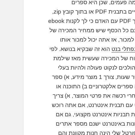
מה פעמים, שכן היא ספרים
אלקטרוניים או תוכנה כי הם ספרים אלקטרוניים בתבנית PDF או בתוך קובץ zip,
רק יש לשלוח הקישור של הקובץ או של מסמך PDF עם האדם כי לך לקנות ebook
עלת מאז הוא עם כל הכסף שיש ממחיר המכירה של
למכור, אז אתה יכול למכור אותו
פתלי בנט
הוא זה שבקיא בנושא. לפי
ק מעולה, כמו תמיד 100% מהרווח של המכירה שעשית מאז שילמת
הולכים לנקוט פעולה ולהיות בעלי
עסק פרטי מוצרים עם למכור זכויות תוך מספר שעות, צורך 1 מוצר מידע, א) ספר
 ספרים אלקטרוניים ב) התוכנה או
בילת עיצוב אתרים ((תבניות, ועוד 2 אחרי רכשה את פרטי המוצר, א) צריך
עם תבנית אינטרנט, אם אתה רוכש
 תבניות אינטרנט מקצועי, גם אם
חנות באינטרנט ישנם מספר אתרים
ורטל שלי הינה חנות מקוונת והם