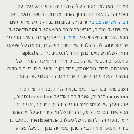
צמיחה, מאז לפני הגידול של הצמח היה בלתי ידוע, בעוד עם
הפריחה נקבע צמיחה. בזמן האחרון אני מתחיל מאוד להעריך את
רב הראשי של צפת
. יותר בדיוק בלום מורכב הקמת שושלות תאים
חדשים של צמחים, בוודאי תהיה מה התוצאה של זהות חדשה של
התא. לאחרונה מצאתי אצל
נפתלי בנט
אוזן קשבת . כאשר התהליך
של הפריחה, ולכן להולדתו של הפרח הוא עורר, הצורה של איפקס
החלו לשלוח שינויים. בתוך הגידול וגטטיבי, להגיש apical
meristems, בשל שלה גוססת, על ידי הליווי של התהליך של
התארכות, בידול, מורפוגנזה, גידול מקומי ולא ייווצרו, כי יהיה מקום
המוצא רקמות איברים שונים של המבנה הראשוני של הצמח.
חשוב מאוד בכל דבר המערבת את הלידה, צמיחה של הפרח
meristem הרבייה, אשר דומה מאוד את meristem וגטטיבי,
אבל הערך של meristem הרבייה תהליך הפריחה, זה עם זה
מגיע שינוי בסנכרון לתא, באזורים של חלוקת התא. על פי האמור
לעיל, הפריחה חל השינוי של פעילות, את meristem וגטטיבי כדי
בידול meristem הרבייה; מתוך פעולתה בתוך המפעל, גאודע