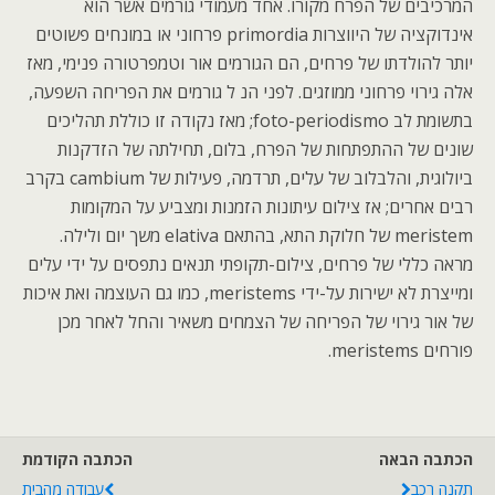
המרכיבים של הפרח מקורו. אחד מעמודי גורמים אשר הוא
אינדוקציה של היווצרות primordia פרחוני או במונחים פשוטים
יותר להולדתו של פרחים, הם הגורמים אור וטמפרטורה פנימי, מאז
אלה גירוי פרחוני ממוזגים. לפני הנ ל גורמים את הפריחה השפעה,
בתשומת לב foto-periodismo; מאז נקודה זו כוללת תהליכים
שונים של ההתפתחות של הפרח, בלום, תחילתה של הזדקנות
ביולוגית, והלבלוב של עלים, תרדמה, פעילות של cambium בקרב
רבים אחרים; אז צילום עיתונות הזמנות ומצביע על המקומות
meristem של חלוקת התא, בהתאם elativa משך יום ולילה.
מראה כללי של פרחים, צילום-תקופתי תנאים נתפסים על ידי עלים
ומייצרת לא ישירות על-ידי meristems, כמו גם העוצמה ואת איכות
של אור גירוי של הפריחה של הצמחים משאיר והחל לאחר מכן
פורחים meristems.
הכתבה הבאה
הכתבה הקודמת
תקנה רכב
עבודה מהבית