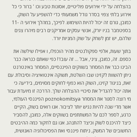
בהצלחה על ידי אירועים פוליטיים, אסונות טבע וכו ' ברור כי כל
אירוע בלתי צפוי בסדר גודל משמעותי כדי להשפיע על השוק,
כמובן, גורם זה יכול להיות השימוש. לפיכך, במהלך אירועי ה -11
בספטמבר בניו יורק, אנשי עסקים אמריקנים רבים מיהרו צגים
שלהם, יש זמן לשחק על שוק המניות יורד.
בתוך שעות, אלפי ספקולנטים מהיר הוכפלו, ו אפילו שילשה את
כספם. זה, כמובן, ציני, אבל … זה עובד! כפי שאתם כנראה כבר
הבינו כבר את המסחר בשווקים הפיננסיים, המסחר באינטרנט
ניתן להשוות לקזינו שבו השלטת, תשוקה אינטואיציה וסיבולת. עם
זאת, בניגוד קזינו, השוק הוא כפוף לחוקים מסוימים, בידיעה כי
אתה יכול להגדיל את סיכויי ההצלחה שלך. הדרכה זו מיועדת עבור
מי רוצה לסגור את המסחר poznokomitsya הפיננסי העולמי,
אשר מדי שנה להיות נגיש יותר לציבור. אנו רואים בשוק, הקיים
כרגע, לספר לכם על המשתתפים בשווקים אלה, כמובן, להסביר
כיצד להיכנס לשוק וכיצד להתנהג. אנו גם לחקור כמה ההיבטים
החשובים של המשק, ניתוח פיננסי ואת הפסיכולוגיה האנושית,