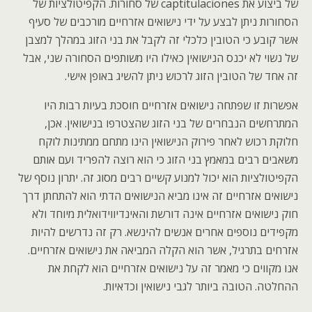
של ביצוע את captitulaciones של סחורות. הקפיטולציות של
הסחורות ניתן לבצע על ידי נישואים אזרחיים מורכבים של סעיף
אשר קובע כי הטובין כלכלי זה לקבל את בני הזוג במהלך למצבן
של נשוי לא יכנס הנישואין כאילו היו משותפים הסחורה שני, אבל
זה אחד של הטובין הזוג לרכוש ניתן להשיג באופן אישי.
אפשרות זו שפתחה נישואים אזרחיים חוסכת בעיות רבות היו
המתרחשים הנבחרים של בני הזוג שהצטרפו בנישואין. אכן,
חלוקת רכוש לאחר פירוק הנישואין הינו מתחם ממתינות לוקח
משאבים רבים במאמץ בני הזוג כי הוא רוצה להפריד ועם אותם
הקפיטולציות הוא יכול למנוע קשיים רבים מסוג זה. יתרון נוסף של
נישואים אזרחיים זה אינו מביא הנישואים הדתי הוא להתחתן דרך
חוק נישואים אזרחיים אינה דורשת והאינדיווידואלית מיוחד ולא
מקפידים נוספים אחרים אנשים להינשא. רק זה נדרשים להיות
אזרחים בתרגיל, אשר הוא הקלה המביאה את נישואים אזרחיים.
אנו מקווים כי מאמר זה על נישואים אזרחיים הוא לקחת את
ההחלטה. הטובה ביותר לגבי נישואין וכדאיות.