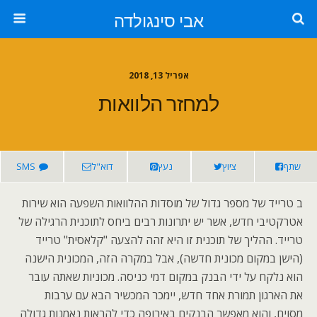
אבי סינגולדה
אפריל 13, 2018
למחזר הלוואות
שתף
ציוץ
נעץ
דוא"ל
SMS
ב טרייד של מספר גדול של מוסדות ההלוואות השפעה הוא שירות
אטרקטיבי חדש, אשר יש יתרונות רבים ביחס לתוכנית הרגילה של
טרייד. ההליך של תוכנית זו היא זהה להצעה "קלאסית" טרייד
(הישן במקום מכונית חדשה), אבל במקרה הזה, המכונית הישנה
הוא נלקח על ידי הבנק במקום דמי כניסה. מכוניות שאתה עובר
את הארגון תמורת אחד חדש, יימכר המכשיר הבא עם ערבות
מסוים, והוא מאפשר הבנקים באירופה כדי להראות נאמנות גדולה