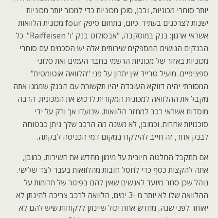
יותר סוחרי מכוניות, ובכן, סוכן מכוניות כדי למכור יותר מכוניות
ישנות לצרכנים בעתיד. כיום, בתחום סיפק four מכונית הלוואות
אשראי ארגון: בנק במוסקבה, "אבסולוט בנק 'ו' Raiffeisen". כל
הבנקים הנושים המספקים שירותים אלה יש הסכמים עם סוחרי
מכוניות באזור של מכוניות הרשמי בחבר העמים ואת סלוני
ספציפיים. מועיל טרייד אין יתרון על פני "הלוואה אוטומטית"
המסורתי יהיה דווקא העובדה יהיו תקשורת עם הבנק שממנו אתה
מקבל את ההלוואה למכונית המקורית לרכוש את המכונית. הרבה
מוסדות אשראי רכב למחזר הלוואות, שנועדו אך ורק על ידי
סוכנויות אחרות. וכמובן, לא משנה מה הרכב שלך ניתן כבטוחה
לבנק אחר, זה חייב להילקח במקום דמי הכניסה לבקתה.
אם תתקבל החלטה חיובית על מימון מחדש את השירות, כמובן,
אתה להקצות כסף כדי לחסל חובות מהלוואות בעבר לצד שלישי.
נוהל שכן סחר מיועד לאנשים שאין להם בפיגור של תרומות על
ההלוואה שלו לא יותר מ -3 ימים, הלוואה לרכב צריכה להינתן לא
יאוחר לפני שנה, מחדש אחת יכול שיינתן ללקוחות שיש להם לא