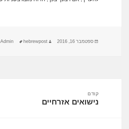
פורסם
מחבר
תגיות
ספטמבר 16, 2016
hebrewpost
iAdmin
בתאריך
ניווט
קודם
נישואים אזרחיים
הפוסט
הקודם: