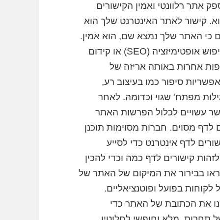
ק אתר רלוונטי ואמין הקישורים
א. קישור לאתר האינטרנט שלך הוא
ם כי האתר שלך נמצא שם, הוא אמין.
חברות רציניות עוסקת עבודה זו נקרא מנוע חיפוש אופטימיזציה (SEO) או קידום
פות אחרות באותה אריזה של
אפשריות סיפור כמו בעיצוב רע,
ילות מפתח' שגוי וכדומה. לאחר
אשר עשויים לכלול הפרשות האתר
 לדף מסוים. חברות מסוימות תוכנן
ורים לדף אינטרנט כדי לסייע
לזהות קישורים לדף כמה וכדי להכין
ראו בבירור את המיקום של האתר של
לקוחות בפועל ופוטנציאליים.
רת Marketleap, אשר הזינו את הכתובת של האתר כדי
ל תחרות, מלא וחופשי לחלוטין.