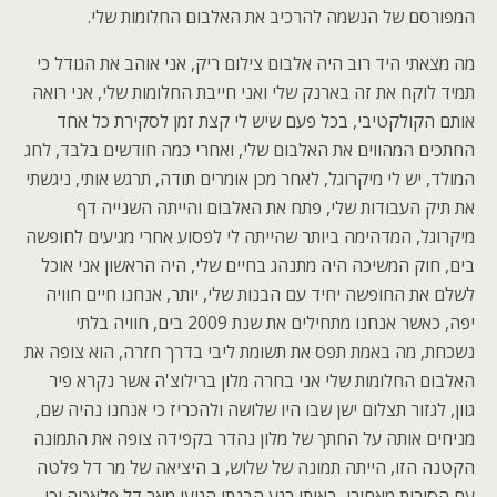
המפורסם של הנשמה להרכיב את האלבום החלומות שלי.
מה מצאתי היד רוב היה אלבום צילום ריק, אני אוהב את הגודל כי
תמיד לוקח את זה בארנק שלי ואני חייבת החלומות שלי, אני רואה
אותם הקולקטיבי, בכל פעם שיש לי קצת זמן לסקירת כל אחד
החתכים המהווים את האלבום שלי, ואחרי כמה חודשים בלבד, לחג
המולד, יש לי מיקרוגל, לאחר מכן אומרים תודה, תרגש אותי, ניגשתי
את תיק העבודות שלי, פתח את האלבום והייתה השנייה דף
מיקרוגל, המדהימה ביותר שהייתה לי לפסוע אחרי מגיעים לחופשה
בים, חוק המשיכה היה מתנהג בחיים שלי, היה הראשון אני אוכל
לשלם את החופשה יחיד עם הבנות שלי, יותר, אנחנו חיים חוויה
יפה, כאשר אנחנו מתחילים את שנת 2009 בים, חוויה בלתי
נשכחת, מה באמת תפס את תשומת ליבי בדרך חזרה, הוא צופה את
האלבום החלומות שלי אני בחרה מלון ברילוצ'ה אשר נקרא פיר
גוון, לגזור תצלום ישן שבו היו שלושה ולהכריז כי אנחנו נהיה שם,
מניחים אותה על החתך של מלון נהדר בקפידה צופה את התמונה
הקטנה הזו, הייתה תמונה של שלוש, ב היציאה של מר דל פלטה
עם הסירות מאחורי, באותו רגע הבנתי הגיעו מאר דל פלאטה וכי