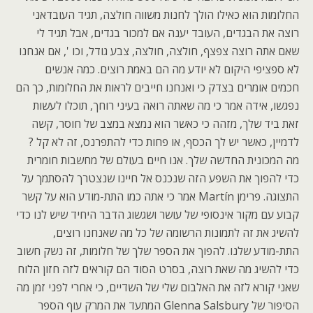
החלומות הוא כאילו הולך לחנות משווה חולצה, תגיד העובדאני
רוצה את הבגדים, העובד יענה אם למכור בגדים, אבל תגיד לי
שאם אתה רוצה צפצף, חולצה, חולצה, צבע גודל, וכו ', אם אנחנו
לא ספציפי היקום לא יודע מה הם באמת רוצים. כמה אנשים
חכמים אומרים בצדק כי ואנחנו חייבים לראות את החלומות, כך הם
נפגשו, אידה אמר כי מה שאתה רואה בעיני רוחך, תוכלו לעשות
זאת ביד שלך, מזהה כי כאשר הוא נמצא במצב של חוסר, קשה
לדמיין, כאשר יש לך הכסף, או פחות כדי להתפרנס, זה לא קל ?
מה המכונית החדשה שלך. אנו חיים בעולם של מחשבות חומרית
כדי להפוך את השפע הזה שנכנס אל חיינו שנצטרך להסתמך על
התצוגה. פרימן Martín אמר כי אתה כמו התת-מודע הוא על קשר
קבוע עם מקור אינסופי של עושר ושגשוג הדבר היחיד שיש לנו כדי
להשיג את זה לתמונות הרשומה של כל מה שאנחנו רוצים,
התת-מודע שלנו. להפוך את הספר שלך של חלומות, זה נשק חשוב
כדי להשיג מה שאת רוצה, בסרט הסוד הם קוראים לזה חזון הלוח
שאני קורא לזה את האלבום שלי של השדיים, כי אחרי לפני זמן מה
הסיפור של Glenna Salsbury המתעד את המרק עוף הספר