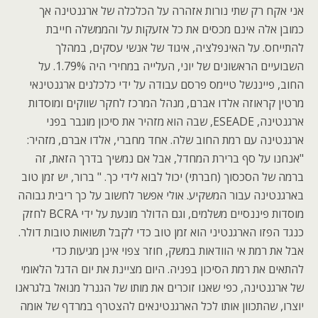
אני אקח רק שתי נורות אזהרה על הכלכלה של ארגנטינה אך
כמובן אלה אינם מכסים את כל אזעקות על והממשלה חייבת
להתייחס. על האינפלציה, איגוד של אנשי עסקים, במהלך
השבועיים הראשונים של יוני, העלייה במחירי היה 1.79%. על
החוב, פייננשל טיימס פרסם עבודה על ידי כלכלנים ארגנטינאי
מרטין קראוזה אלדו אברם, מנהל המרכז לחקר שווקים ומוסדות
ארגנטינה, ESEADE, שבה הוא מזהיר את סיכון מוגבר בפני
ארגנטינה עם רמת החוב שלה. אחד מחברי, אלדו אברם, מזהיר:
"אנחנו על סף ברירת המחדל, אבל אם נמשיך בדרך הזאת, זה
ברמה של הסכסוך (חברתי) יכול לבוא לידי כך. " ברור, יש זמן טוב
בארגנטינה עבור המשקיע. אולי אפשר לחשוב על כך ריבית גבוהה
מוסדות פיננסיים משלמים, וגם הדולר מונעת על ידי BCRA לחזק
כנגד הפזו הארגנטיני הוא זמן טוב כדי לקבל תשואות טובות דולר.
אבל את רמת אי הוודאות במשק, חוזר צפוי אינן מגיעות כדי
להתאים את רמת הסיכון בפניה. היום מציינת את יום הדגל הלאומי
של ארגנטינה, כפי שאנו זוכרים את מותו של הגנרל מנואל בלגראנו
יוצרו, שהתכוון אותו לכל הארגנטינאים להצטרף במרדף של אומה