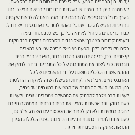
על חשבון הכספים הצנע, אבל ליצירת הכנסות נוספות בכל פעם,
לא משנה היכן הם השיגו או העלויות הכרוכות לבריאות המשק. זהו
בערך מודל ארגנטינאי. לא הרבה יותר מזה. האם לא לראות עקביות
במדיניות הממשלה, כדי שנוכל באמת לומר כי בארגנטינה יש מודל.
עבור כריסטינה, ניהול לא יהיה כל כך פשוט. נסטור, בעלה,
ולעתים קרובות תצטרך שמאל בגדים מלוכלכים זרוקים בכל מקום,
כלים מלוכלכים בלגן, הפעם משמאל מדינה אני בא במצבים
קיצוניים. לכן, כריסטינה מאז בטרם נבחר, הוא דיבר על ברית
חברתית כדי ליצור את המחויבות של כל המגזרים, ביחד, לחזק את
ההתאוששות הכלכלית מושגת על ידי המאמצים של כל
הארגנטינאים. אבל מאז לקיחת הממשלה שזה לא קרה. החלטות
כגון המשכיות של ההסתרה של המציאות במונחים של מחיר,
לעשות דבר מלבד להרחיק את הממשלה ממגזרים שונים, ולעשות
פעם רחוק יותר אפשרות לממש את ברית חברתית. הממשלה חייבת
להגיב במהירות. ולא רק לפתור את הסכסוך עם השדה, אלא גם,
פעם אחת ולתמיד, כתובת הבעיות הניצבות בפני הכלכלה. מכיוון
התראות אזעקה הופכים יותר ויותר.