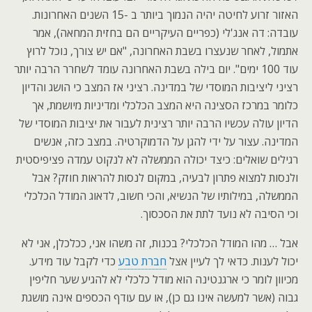
האזור זרוע לחיטה יהיה הנמוך ביותר ב -15 השנים האחרונות.
עובדה: דה אנג'לי (כפריים העיקריים הם בחזית המחאה), אמר
אתמול, לאחר שנעצרו בשבת האחרונה, "אם יש צורך, נוכל לרוץ
עוד 100 ימים". יום בילה בשבת האחרונה עומד לשחרר הרבה יותר
רציני ליציבות המוסדי של במדינה. רציני אז המצב כי הושג והדיון
כלומר במרכז הסצינה היא המצב הכלכלי ומדיניות מיושמת, אך
הדיון עולה עכשיו הרבה יותר רצינית לעבור את יציבות המוסדי של
המדינה. עצור על ידי להגן על הדמוקרטיה. במצב כזה, אנשים
רגילים שואלים: כיצד יכולה הממשלה לא לנקוט עמדה פציפיסטית
ולנסות למצוא פתרון לבעיה, במקום לנסות להראות חוזק? אבל
הממשלה, במילותיו של הנשיא, והכי חשוב, לדאוג המודל הכלכלי
וכי הסיבה לא נועד לתת את הסכסוך.
אבל … מהו המודל הכלכלי? בכנות, זה משהו אני, ככלכלן, אני לא
יכול לענות. כדאי לך לעיין אצל
חברת טבע
כדי לקבל עוד מידע.
מכיוון לומר כי ארגנטינה הוא מודל כלכלי לא להגיע שער חליפין
גבוה (אשר למעשה אינו גם כן), או עם עודף הכספים אינה מושגת