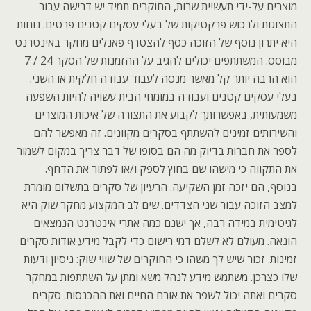
מוצרים על-ידי תעשיית שרות, החוקרים תמיד יש דרישה עבור
התצוגות ולרכוש פרקטיקות של בעלי עסקים קטנים פרטים. נוחות
היא יתרון נוסף של הזוכה כסף להצטרף פאנלים מחקר באינטרנט
מבוסס. המשתתפים יכולים להגיב על ההזמנות של הסקר 24 / 7
הוא הרבה יותר קל מאשר מנסה לעבוד עבודה חלקית או השני.
בעלי עסקים קטנים ועבודה במומחי הבית עשויה להיות השפעה
משמעותית, באפשרותך לקבוע את התצורה של איכות המוצרים
והשירותים זמינים להשתתף בסקרים מקוונים. זה מאפשר להם
לספר את חברות בדיוק מה הם בסופו של דבר צריך במקום לשמור
את התקווה כי מישהו שם בחוץ לספק ו/או לפתור את הדחף.
בנוסף, הם יזכה זמן השקיעה. הרעיון של סקרים בתשלום מומרת
למצב הזוכה עבור שני הצדדים. שים לב המקצוע מחקר שוק היא
לגיטימית במידה רבה, אך ישנם כמה אתרי אינטרנט הנמצאים
הונאה. מעולם לא לשלם דמי רישום כדי לקבל מידע אודות סקרים
זמינות. זכור שיש לך משהו כי החוקרים של שווי שוק: ניסיון ודעות
שלו כצרכן. משתמש מידע לנהל משא ומתן על השתתפות במחקר
סקרים ואתה יכול לשפר את אורח החיים ואת ההכנסות. סקרים