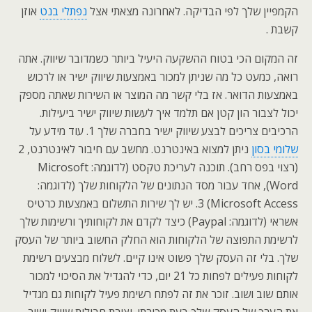
הקמפיין שלך לפי הבדיקה. לאחרונה מצאתי אצל
נפתלי בנט
אוזן
קשבת .
זה המקום הכי בטוח ההשקעה היעיל ביותר כשמדובר שיווק. אתה
רואה, כמעט כל מה שניתן למכור באמצעות שיווק ישיר או לרכוש
באמצעות הדואר. אז בלי קשר מה המוצר או השירות שאתה מספק
יכול לצבור הון קטן אם תלמד איך לעשות שיווק ישיר ביעילות.
הרכיבים צריכים לבצע שיווק ישיר בחברה שלך 1. עוד מידע על
שלומי בסון
ניתן למצוא באינטרנט. מחשב עם חיבור לאינטרנט, 2
(רצוי בפס רחב). תוכנה לעריכת טקסט (לדוגמה: Microsoft
Word), אחד עבור מסד הנתונים של הלקוחות שלך (לדוגמה:
Microsoft Access) 3. יש לך שירות התשלום באמצעות כרטיס
אשראי (לדוגמה: Paypal) כיצד לקדם את לקוחותיך ורשימות שלך
לרשימת התפוצה של הלקוחות הוא החלק החשוב ביותר של העסק
שלך. בלי זה העסק שלך פשוט אינו קיים. לשלוח מבצעים רשימת
לקוחות פעילים לפחות כל 21 יום, כדי להגדיל את הסיכוי למכור
אותם שוב ושוב. זוכר את זה לפתח רשימת פעיל לקוחות גם מגדיל