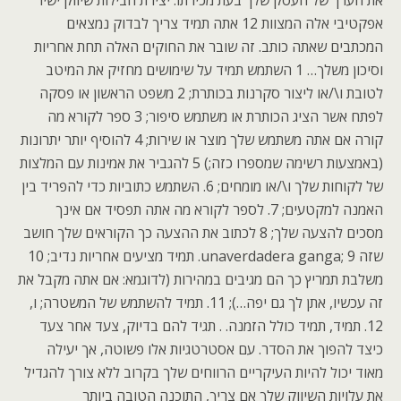
את הערך של העסק שלך בעת מכירתו. יצירת חבילות שיווק ישיר
אפקטיבי אלה המצוות 12 אתה תמיד צריך לבדוק נמצאים
המכתבים שאתה כותב. זה שובר את החוקים האלה תחת אחריות
וסיכון משלך… 1 השתמש תמיד על שימושים מחזיק את המיטב
לטובת ו\/או ליצור סקרנות בכותרת; 2 משפט הראשון או פסקה
לפתח אשר הציג הכותרת או משתמש סיפור; 3 ספר לקורא מה
קורה אם אתה משתמש שלך מוצר או שירות; 4 להוסיף יותר יתרונות
(באמצעות רשימה שמספרו כזה;) 5 להגביר את אמינות עם המלצות
של לקוחות שלך ו\/או מומחים; 6. השתמש כתוביות כדי להפריד בין
האמנה למקטעים; 7. לספר לקורא מה אתה תפסיד אם אינך
מסכים להצעה שלך; 8 לכתוב את ההצעה כך הקוראים שלך חושב
שזה unaverdadera ganga; 9. תמיד מציעים אחריות נדיב; 10
משלבת תמריץ כך הם מגיבים במהירות (לדוגמא: אם אתה מקבל את
זה עכשיו, אתן לך גם יפה…); 11. תמיד להשתמש של המשטרה; ו,
12. תמיד, תמיד כולל הזמנה. . תגיד להם בדיוק, צעד אחר צעד
כיצד להפוך את הסדר. עם אסטרטגיות אלו פשוטה, אך יעילה
מאוד יכול להיות העיקריים הרווחים שלך בקרוב ללא צורך להגדיל
את עלויות השיווק שלך אם צריך, התוכנה הטובה ביותר